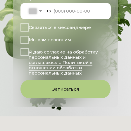
Стать частью команды
Соц. сети:
ДОКУМЕНТЫ
Условия обработки пользовательских
данных
Политика в отношении обработки
персональных данных
Согласие на обработку персональных
данных
Дата государственной
регистрации 25.03.2025
Генеральный директор
Кушнарева Татьяна Викторовна