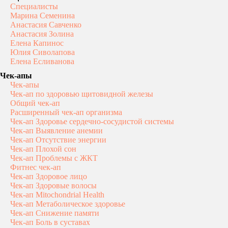
Специалисты
Марина Семенина
Анастасия Савченко
Анастасия Золина
Елена Капинос
Юлия Сиволапова
Елена Есливанова
Чек-апы
Чек-апы
Чек-ап по здоровью щитовидной железы
Общий чек-ап
Расширенный чек-ап организма
Чек-ап Здоровье сердечно-сосудистой системы
Чек-ап Выявление анемии
Чек-ап Отсутствие энергии
Чек-ап Плохой сон
Чек-ап Проблемы с ЖКТ
Фитнес чек-ап
Чек-ап Здоровое лицо
Чек-ап Здоровые волосы
Чек-ап Mitochondrial Health
Чек-ап Метаболическое здоровье
Чек-ап Снижение памяти
Чек-ап Боль в суставах