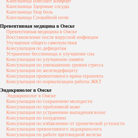
Капельница Имплант комфорт
Капельница Здоровые сосуды
Капельница Stop боль
Капельница Спокойной ночи
Превентивная медицина в Омске
Превентивная медицина в Омске
Восстановление после вирусной инфекции
Улучшение общего самочувствия
Консультация по дефицитам
Устранение бессонницы и улучшение сна
Консультация по улучшению памяти
Консультация по уменьшению уровня стресса
Консультация по железодефициту
Консультация превентивного врача-терапевта
Консультация по нормализации работы ЖКТ
Эндокринолог в Омске
Эндокринолог в Омске
Консультация по сохранению молодости
Консультация по проблемной коже
Консультация по устранению выпадения волос
Консультация по похудению
ЗАПИСЬ НА
Консультация по избавлению от хронической усталости
Консультация превентивного эндокринолога
ПРИЁМ
Консультация по работе щитовидной железы
Имя