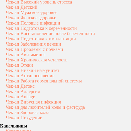
Чек-ап Высокий уровень стресса
Чек-ап Детский
Чек-ап Мужское здоровье
Чек-ап Женское здоровье
Чек-ап Половые инфекции
Чек-ап Подготовка к беременности
Чек-ап Восстановление после беременности
Чек-ап Подготовка к имплантации
Чек-ап Заболевания печени
Чек-ап Проблемы с почками
Чек-ап Авитаминоз
Чек-ап Хроническая усталость
Чек-ап Отеки
Чек-ап Низкий иммунитет
Чек-ап Антивоспаление
Чек-ап Работа гормональной системы
Чек-ап Детокс
Чек-ап Аллергия
Чек-ап Antiage
Чек-ап Вирусная инфекция
Чек-ап для любителей колы и фастфуда
Чек-ап Здоровая кожа
Чек-ап Похудение
Капельницы