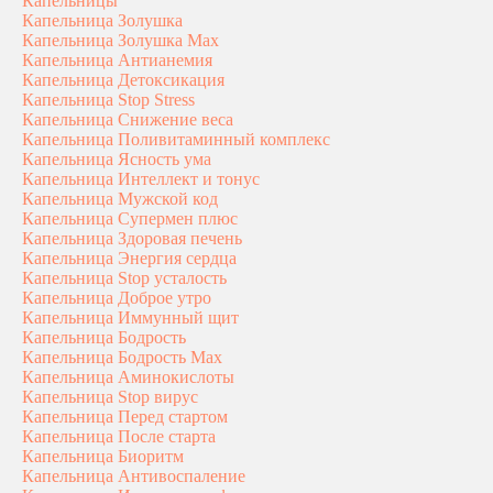
Капельницы
Капельница Золушка
Капельница Золушка Max
Капельница Антианемия
Капельница Детоксикация
Капельница Stop Stress
Капельница Снижение веса
Капельница Поливитаминный комплекс
Капельница Ясность ума
Капельница Интеллект и тонус
Капельница Мужской код
Капельница Супермен плюс
Капельница Здоровая печень
Капельница Энергия сердца
Капельница Stop усталость
Капельница Доброе утро
Капельница Иммунный щит
Капельница Бодрость
Капельница Бодрость Max
Капельница Аминокислоты
Капельница Stop вирус
Капельница Перед стартом
Капельница После старта
Капельница Биоритм
Капельница Антивоспаление