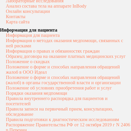
Лабораторные исследования
Анализ состава тела на аппарате InBody
Онлайн консультации
Контакты
Карта сайта
Информация для пациента
Информация для пациента
Информация о методах оказания медпомощи, связанных с
ней рисками
Информация о правах и обязанностях граждан
Образец договора на оказание платных медицинских услуг
Положение о скидках
Положение о форме и способах направления обращений
жалоб в ООО Идеал
Положение о форме и способах направления обращений
(жалоб) в органы государственной власти и организации
ИНФОРМАЦИЯ
Положение об условиях приобретения работ и услуг
ДЛЯ ПАЦИЕНТА
Порядки оказания медпомощи
Правила внутреннего распорядка для пациентов и
ООО "НУТРИЭРА"
Главная
ИНН: 5507302336
посетителей
О клинике
ОГРН: 1255500003681
Правила записи на первичный прием, консультацию,
Лицензия
Услуги
обследование
Л041-01165-55/02798938
Правила подготовки к диагностическим исследованиям
Специалисты
Распоряжение Правительства РФ от 12 октября 2019 г N 2406
Биохакинг
Юридический адрес
р Перечни