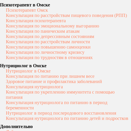
Психотерапевт в Омске
Психотерапевт Омск
Консультация по расстройствам пищевого поведения (РПП)
Телефон
Консультация психотерапевта
Консультация по эмоциональному выгоранию
+7
Консультация по паническим атакам
Консультация по депрессивным состояниям
Связаться в мессенджере
Консультация по расстройствам личности
Консультация по повышению самооценки
Мы вам позвоним
Консультация по личностному кризису
Я даю
согласие на обработку
Консультация по трудностям в отношениях
персональных данных
и
соглашаюсь с Политикой в
Нутрициолог в Омске
отношении обработки
Нутрициолог в Омске
персональных данных
Консультация по питанию при лишнем весе
Здоровое питание и профилактика заболеваний
Записаться
Консультация нутрициолога
Консультация по укреплению иммунитета с помощью
питания
Консультация нутрициолога по питанию в период
беременности
Нутрициолог в период послеродового восстановления
Консультация нутрициолога по питанию детей и подростков
Дополнительно