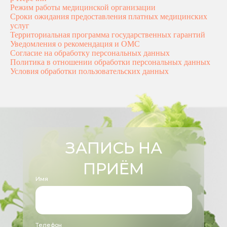
644074, Омская
Прайс
Режим работы медицинской организации
область, г. Омск,
Акции и скидки
Сроки ожидания предоставления платных медицинских
ул. 70 Лет Октября, д.
услуг
3/3, помещ. 3п
Информация
Территориальная программа государственных гарантий
Лабораторные
Карта
Уведомления о рекомендация и ОМС
исследования
сайта
Отзывы пациентов
Согласие на обработку персональных данных
Политика в отношении обработки персональных данных
Условия обработки пользовательских данных
Мы на 2GIS
Мы на Яндекс Карты
КОНТАКТЫ
nutriera.clinic@yandex.ru
+7 (3812) 37-84-20
Написать в Telegram
Написать в WhatsApp
Написать в MAX