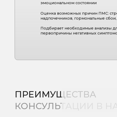
ПРЕИМУЩЕСТВА
КОНСУЛЬТАЦИИ
В
НАШ
Работают профессионалы
Эмпатичные врачи с подготовкой в превент
Современный подход
Мы работаем с причинами возрастных измене
Индивидуальный подход
Программа по сохранению молодости выстра
состояния
Глубокая диагностика
Мы назначим только те анализы, которые реа
Комплексный подход
Соединяем данные о биохимии, гормонах, 
жизни