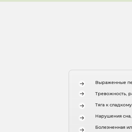
Выраженные перепады настр
Тревожность, раздражительн
Тяга к сладкому, соли, отечн
Нарушения сна, повышенный 
Болезненная или нестабильн
Низкий ресурс, обострение 