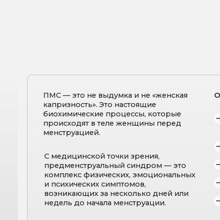
ПМС — это не выдумка и не «женская
Они могут вкл
капризность». Это настоящие
биохимические процессы, которые
Перепад
происходят в теле женщины перед
раздра
менструацией.
Тягу к 
С медицинской точки зрения,
Отечнос
предменструальный синдром — это
комплекс физических, эмоциональных
Бессонн
и психических симптомов,
возникающих за несколько дней или
Усталос
недель до начала менструации.
мотива
Воспалением, дефицитами нутриентов