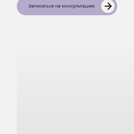
Чаще всего ярко
выраженный ПМС связан с:
Дефицитом прогестерона и