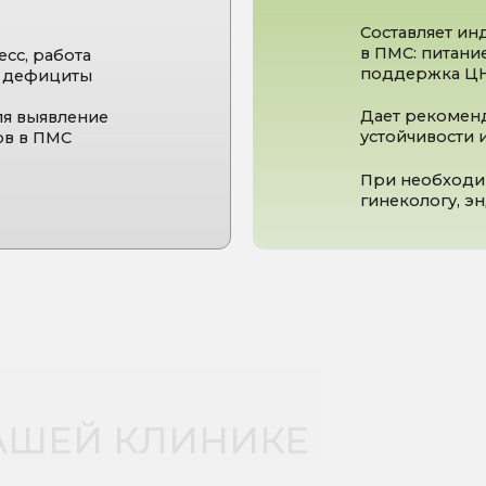
ЕЙ
КЛИНИКЕ
ивной и интегративной медицине
ний, а не только с их последствиями
ивается только на основании вашего текущего
льно покажут, как стареет организм
психоэмоциональном фоне и вашем образе