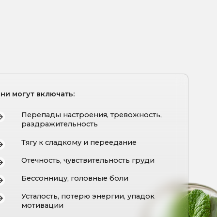
ючать:
ы настроения, тревожность,
жительность
сладкому и переедание
ть, чувствительность груди
ицу, головные боли
ть, потерю энергии, упадок
ции
Высоким уровнем