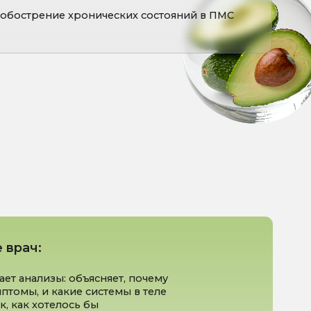
бъясняет, почему
е системы в теле
сь бы
 план восстановления
оррекция дефицитов,
циональной
 стрессом
вляет к нутрициологу,
 или психотерапевту