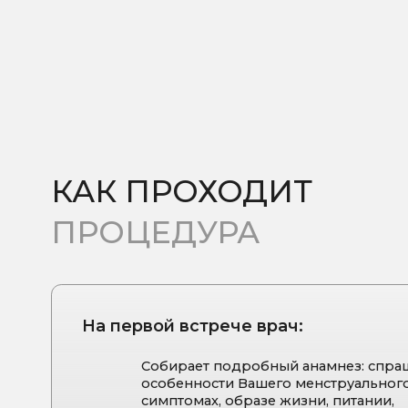
На первой встрече врач:
Собирает подробный анамнез: спрашивает
особенности Вашего менструального цикла
симптомах, образе жизни, питании,
эмоциональном состоянии
Оценка возможных причин ПМС: стресс, ра
надпочечников, гормональные сбои, дефи
Подбирает необходимые анализы для выя
первопричины негативных симптомов в П