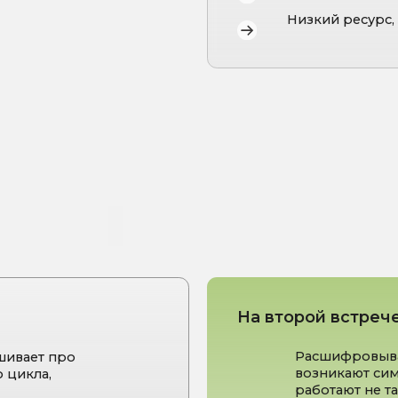
На второй встрече врач:
Расшифровывает анализы: о
 про
возникают симптомы, и каки
,
работают не так, как хотело
Составляет индивидуальный
в ПМС: питание, добавки, к
бота
поддержка ЦНС, режим сна
циты
Дает рекомендации по эмо
вление
устойчивости и управлению
МС
При необходимости — напра
гинекологу, эндокринологу