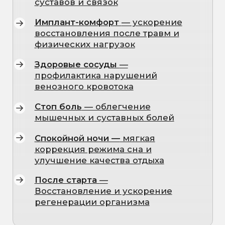
дефициты, улучшить самочувствие,
снизить усталость и поддержать
работу всех систем организма.
Мы подбираем состав индивидуально
под ваши цели:
восстановление
после стрессов, укрепление
иммунитета, борьба с хронической
усталостью, поддержка кожи, волос и
ногтей, подготовка к соревнованиям
и многое другое.
Все инфузии выполняются под
наблюдением опытных
специалистов,
с использованием
только сертифицированных
препаратов и безопасных схем,
разработанных на базе
превентивной медицины.
ДЛЯ
КОГО
ПОДХОДЯТ
КАПЕЛЬНИЦЫ
Люди с хронической