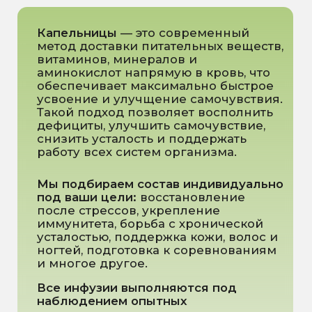
ваши цели, текущее
состояние и результаты
анализов, подбирает
индивидуальный состав
капельницы.
Процедура инфузии.
Проходит в комфортабельной
обстановке под наблюдением
специалиста, с соблюдением
всех санитарных и
медицинских стандартов.
Поддержка после
процедуры.
Мы даём
рекомендации по питанию,
образу жизни и повторным
капельницам для
закрепления эффекта.
Для назначения капельниц требуется
консультация врача.
Это гарантирует безопасность и
максимальную эффективность каждой
процедуры.
Важно: нужен курс
Максимальный эффект от капельниц
ощущается после нескольких