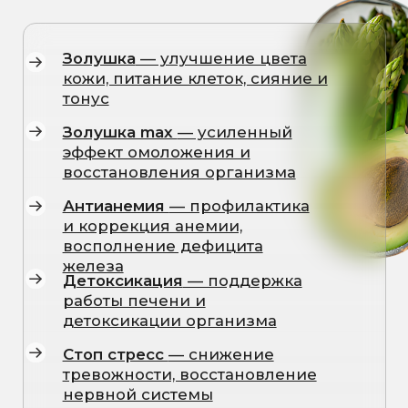
Стоп стресс
— снижение
тревожности, восстановление
нервной системы
Снижение веса
— ускорение
метаболизма, помощь в
снижении веса
Поливитаминный комплекс
—
восполнение дефицитов основных
витаминов и микроэлементов
Ясность ума
— улучшение
концентрации, памяти,
когнитивных функций
Интеллект и тонус
— поддержка
энергии, выносливости и
ясности мышления
Мужской код
— комплексная
поддержка мужского здоровья и
энергии
Здоровая печень
— восстановление
после токсических нагрузок, алкоголя
и лекарств
Энергия сердца
— поддержка
сердечно-сосудистой системы,