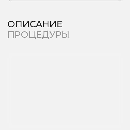
усталостью
и сниженной энергией;
При стрессах, эмоциональной
перегрузке и бессоннице;
Для восстановления после
болезней, операций или
интенсивных тренировок;
При дефиците витаминов и
микроэлементов;
Для улучшения состояния кожи,
волос и ногтей;
Для профилактики возрастных
изменений и поддержания
долголетия.
Спортсменам и активным людям
для поддержки выносливости и
ускоренного восстановления;
КАК
ПРОХОДЯТ
КАПЕЛЬНИЦЫ
Консультация и подбор
схемы.
Врач анализирует