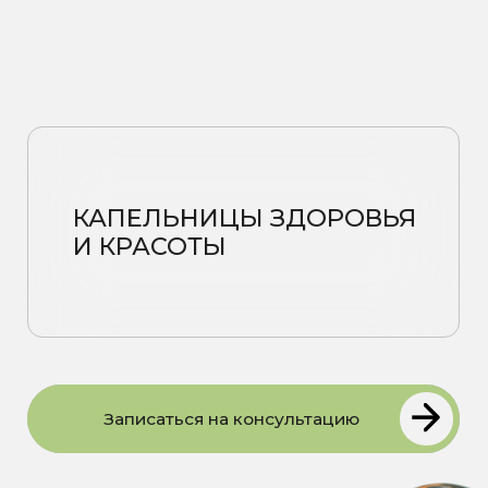
КАПЕЛЬНИЦЫ ЗДОРОВЬЯ
И КРАСОТЫ
Записаться на консультацию
Золушка
— улучшение цвета
кожи, питание клеток, сияние и
тонус
Золушка max
— усиленный
эффект омоложения и
восстановления организма
Антианемия
— профилактика
и коррекция анемии,
восполнение дефицита
железа
Детоксикация
— поддержка
работы печени и
детоксикации организма