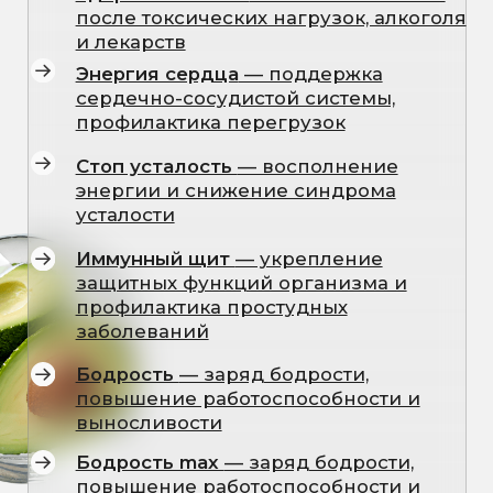
после интенсивных
физических нагрузок
Биоритм
— адаптация организма
после смены часовых поясов
Антивоспаление
— поддержка
соединительной ткани,
суставов и связок
Имплант-комфорт
— ускорение
восстановления после травм и
физических нагрузок
Здоровые сосуды
—
профилактика нарушений
венозного кровотока
Стоп боль
— облегчение
мышечных и суставных болей
Спокойной ночи —
мягкая
коррекция режима сна и
улучшение качества отдыха
После старта
—
Восстановление и ускорение
регенерации организма