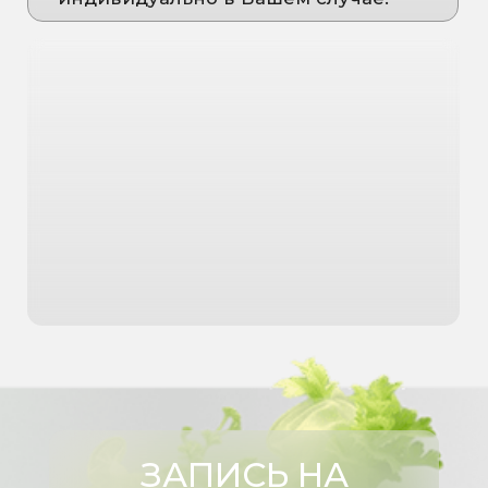
Написать в MAX
Стать частью команды
Соц. сети:
ДОКУМЕНТЫ
Условия обработки пользовательских
данных
Политика в отношении обработки
персональных данных
Согласие на обработку персональных
данных
Дата государственной
регистрации 25.03.2025