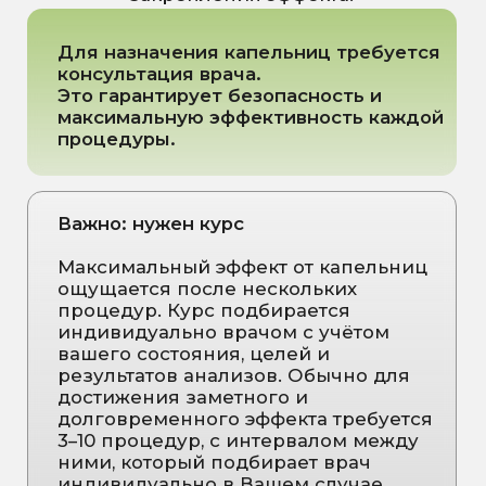
Биохакинг
Юридический адрес
644074, Омская
Прайс
область, г. Омск,
Акции и скидки
ул. 70 Лет Октября, д.
3/3, помещ. 3п
Информация
Лабораторные
Карта
исследования
сайта
Отзывы пациентов
Мы на 2GIS
Мы на Яндекс Карты
КОНТАКТЫ
nutriera.clinic@yandex.ru
+7 (3812) 37-84-20
Написать в Telegram
Написать в WhatsApp