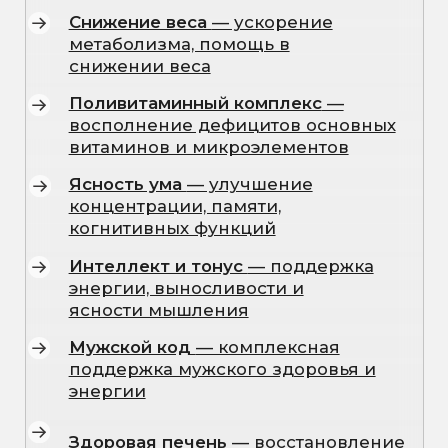
профилактика перегрузок
Стоп усталость
— восполнение
энергии и снижение синдрома
усталости
Иммунный щит
— укрепление
защитных функций организма и
профилактика простудных
заболеваний
Бодрость
— заряд бодрости,
повышение работоспособности и
выносливости
Бодрость max
— заряд бодрости,
повышение работоспособности и
выносливости
Аминокислоты
— восстановление
после физических нагрузок,
улучшение регенерации тканей
Стоп вирус
— поддержка
иммунной системы при
вирусных нагрузках
Перед стартом
— подготовка
и восстановление организма