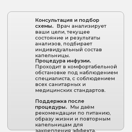
ИНФОРМАЦИЯ
ДЛЯ ПАЦИЕНТА
ООО "НУТРИЭРА"
Главная
ИНН: 5507302336
О клинике
ОГРН: 1255500003681
Лицензия
Услуги
Л041-01165-55/02798938
Специалисты