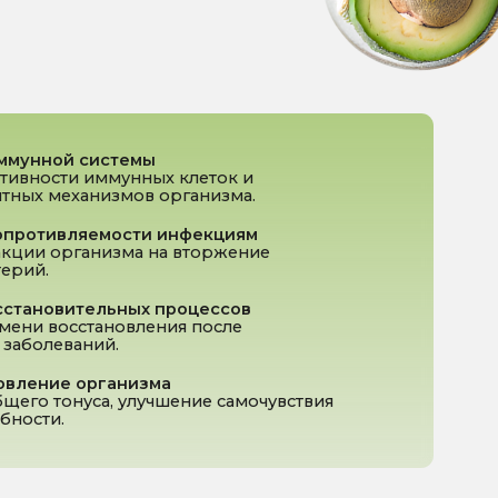
мов организма.
сти
инфекциям
зма на вторжение
ных
процессов
овления после
анизма
улучшение самочувствия