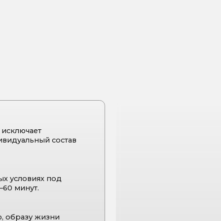
чает
льный состав
виях под
ут.
зу жизни
ления
Консультация врача обязательна
10 процедур.
Капельница «Стоп вирус» показана
лом между
специалиста перед процедурой. Э
елей пациента.
безопасность и максимальный резу