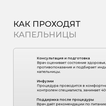
Консультация и подготовка
Врач оценивает состояние здоровья, исклю
противопоказания и подбирает индивидуа
капельницы.
Инфузии
Процедура проводится в комфортных усло
контролем специалиста, занимает 40–60 мин
Поддержка после процедуры
Врач даёт рекомендации по питанию, обра
и возможному курсу процедур для закреп
эффекта.
Важно: нужен курс
Для устойчивого эффекта рекомендуется курс из
3–
Врач подберёт индивидуальный график с интерва
сеансами в зависимости от состояния организма и ц