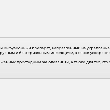
зионный препарат, направленный на укрепление иммунной си
и бактериальным инфекциям, а также ускорение восстановит
простудным заболеваниям, а также для тех, кто хочет укрепит
Укрепление иммунной си
Повышение активности имм