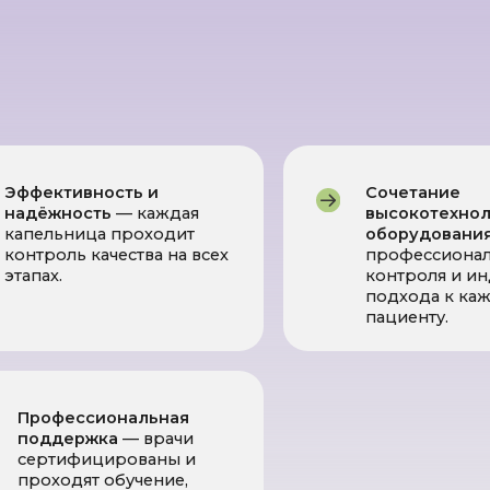
фессиональная
держка
— врачи
тифицированы и
одят обучение,
ы обеспечить
имальный результат.
ри приёме таблеток и БАДов.
итаминно-восстановительных комплексов.
е энергии и снижение усталости уже после первой процеду