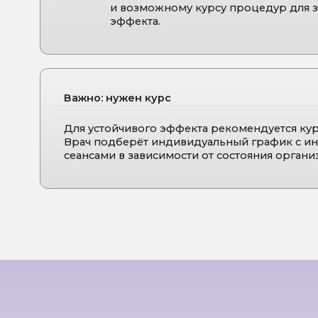
ВАШИ
ПРЕИМУЩЕСТВА:
Современные стандарты
Эффек
безопасности
— все
надё
препараты соответствуют
капел
строгим медицинским
контро
требованиям.
этапах