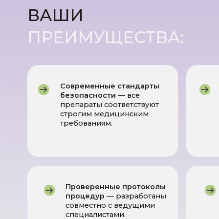
Проверенные протоколы
Про
процедур
— разработаны
под
совместно с ведущими
сер
специалистами.
прох
чтоб
макс
Усвоение капельницы на 80 % выше, чем п
7 капельниц заменяют 3 месяца приёма в
Более 70 % пациентов отмечают повышени