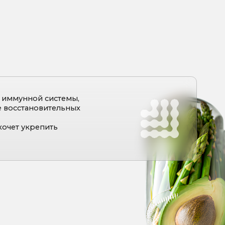
стемы,
ельных
ь
стемы
унных клеток и