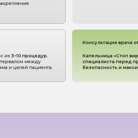
тивность и
Сочетание
жность
— каждая
высокотехнологичного
ьница проходит
оборудования,
ль качества на всех
профессионального
.
контроля и индивидуально
подхода к каждому
пациенту.