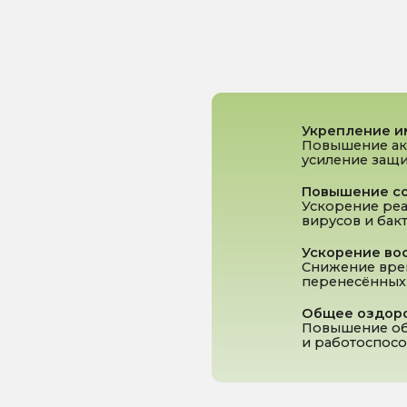
усиление защитных механиз
Повышение сопротивляемо
Ускорение реакции органи
вирусов и бактерий.
Ускорение восстановитель
Снижение времени восстан
перенесённых заболеваний.
Общее оздоровление
орг
Повышение общего тонуса, 
и работоспособности.