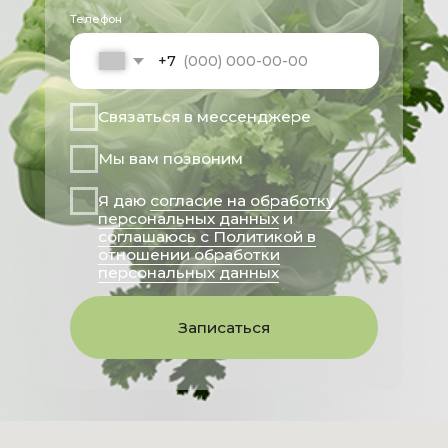
ИНФОРМАЦИЯ
ДЛЯ ПАЦИЕНТА
ООО "НУТРИЭРА"
Главная
ИНН: 5507302336
О клинике
ОГРН: 1255500003681
Лицензия
Услуги
Л041-01165-55/02798938
Специалисты