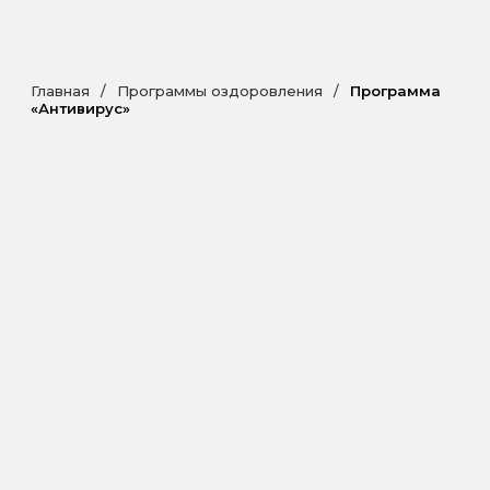
Главная
/
Программы оздоровления
/
Программа
«Антивирус»
ПРОГРАММА «АНТИВИРУС»