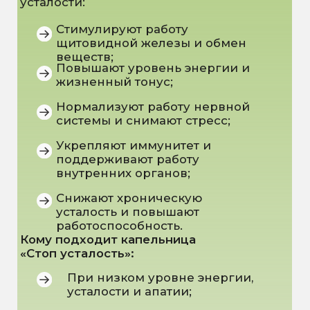
Индивидуальный протокол
питания
Нутрициолог анализирует ваши
лабораторные показатели,
особенности гормонального фона,
образ жизни и нагрузки, чтобы
составить
Протокол питания помогает:
Поддерживать работу щитовидной
железы;
Нормализовать гормональный
баланс;
Улучшить обмен веществ и
усвоение питательных веществ;
Снизить хроническую усталость
и повысить уровень энергии;
Укрепить иммунитет и
общее самочувствие.
Результат:
питание становится