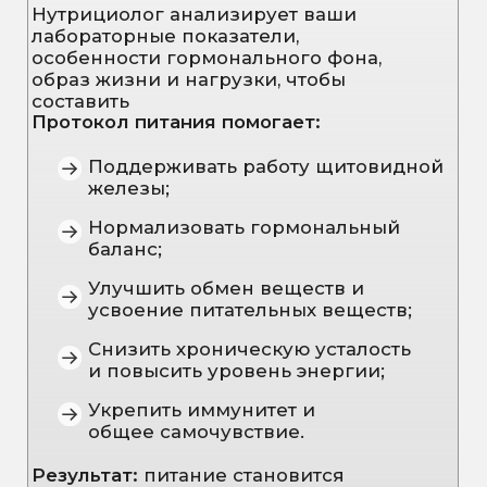
врачей
Простые и вкусные рецепты
для здоровья
Лекции и лайфхаки от экспертов
Чат
единомышленников и
поддержка врачей
Результат:
формирование
устойчивых привычек для крепкого
здоровья и стабильного уровня
энергии.
Узнать подробнее
Как проходит программа
Подключение к Клубу Биохакинга:
формирование ежедневных
полезных привычек + фокус на
поддержке гормонального баланса
Составление нутрициологом
индивидуального протокола питания
Прохождение курса капельниц