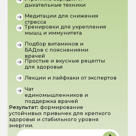
Формирование привычек,
поддерживающих гормональный
баланс и продуктивность
Сбалансированное питание
для здоровья и энергии
Преимущества программы
Комплексный подход —
капельницы, питание и системные
привычки дают больше результата,
чем каждый инструмент отдельно
Современный подход
— над
программой работают врачи и
нутрициолог
Поддержка экспертов и
единомышленников
на
протяжении всей программы
Долгосрочный результат
—
стабильная энергия, крепкий
иммунитет и здоровье
щитовидной железы