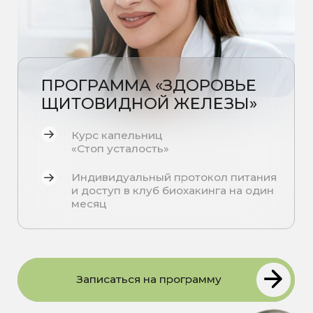
Курс капельниц
«Стоп усталость»
Индивидуальный протокол питания
и доступ в клуб биохакинга на один
месяц
Записаться на программу
Программа «Здоровье щитовидной
железы»
— это комплексное
решение для тех, кто хочет
поддержать работу щитовидной
железы, восстановить гормональный
баланс, повысить уровень энергии и
улучшить общее самочувствие.
Здоровая щитовидная железа —
ключ к стабильной энергии,
нормальному обмену веществ и
хорошему настроению. Программа
помогает снизить симптомы
усталости, слабости и снижения
работоспособности, связанные с
дисбалансом гормонов.