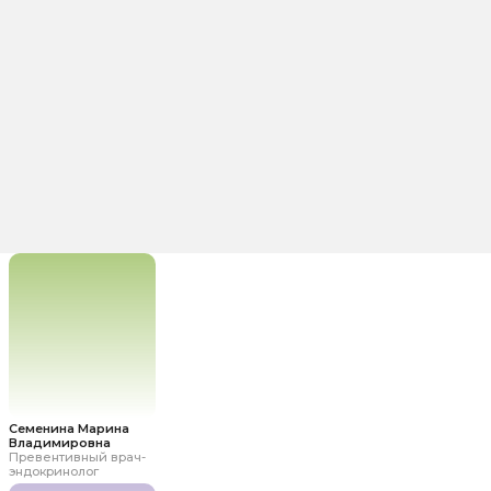
+7
Связаться в мессенджере
Мы вам позвоним
Я даю
согласие на обработку
персональных данных
и
соглашаюсь с Политикой в
отношении обработки
персональных данных
Записаться
Семенина Марина
Владимировна
Превентивный врач-
эндокринолог