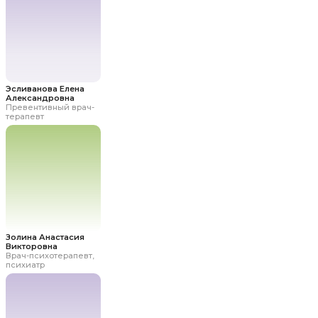
Лабораторные
Карта
исследования
сайта
Отзывы пациентов
Мы на 2GIS
Эсливанова Елена
Александровна
Превентивный врач-
Мы на Яндекс Карты
терапевт
КОНТАКТЫ
nutriera.clinic@yandex.ru
+7 (3812) 37-84-20
Написать в Telegram
Написать в WhatsApp
Золина Анастасия
Викторовна
Врач-психотерапевт,
Написать в MAX
психиатр
Стать частью команды
Соц. сети: