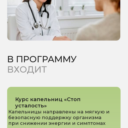
Повышают уровень энергии и
жизненный тонус;
Нормализуют работу нервной
системы и снимают стресс;
Укрепляют иммунитет и
поддерживают работу
внутренних органов;
Снижают хроническую
усталость и повышают
работоспособность.
Кому подходит капельница
«Стоп усталость»:
При низком уровне энергии,
усталости и апатии;
При нарушениях работы
щитовидной железы;
Тем, кто хочет повысить
продуктивность и общее
самочувствие;
Для профилактики дисбаланса
гормонов и связанных с этим
симптомов.
Узнать подробнее