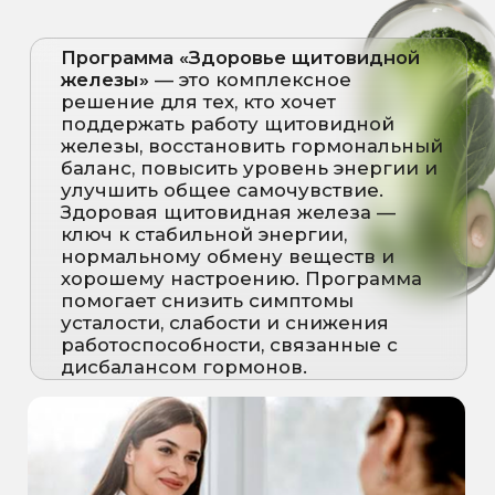
В
ПРОГРАММУ
ВХОДИТ
Курс капельниц «Стоп
усталость»
Капельницы направлены на мягкую и
безопасную поддержку организма
при снижении энергии и симптомах
усталости:
Стимулируют работу
щитовидной железы и обмен
веществ;