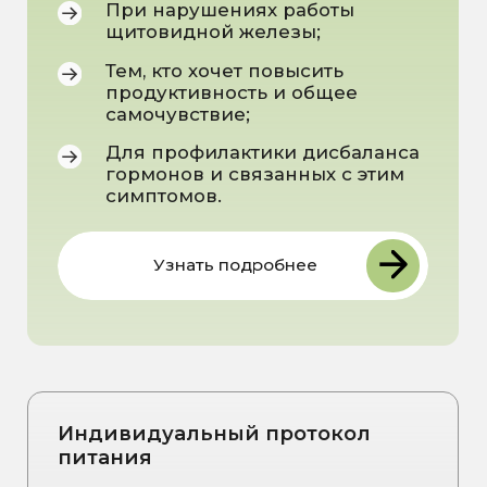
инструментом поддержки
гормонального баланса и энергии, а
не просто источником калорий.
Узнать подробнее
Доступ к Клубу Биохакинга
на 1 месяц
Закрытый Telegram-канал с
ежедневной поддержкой и полезными
практиками для здоровья:
В нашем закрытом клубе вы
получаете:
Утренние зарядки и
дыхательные техники
Медитации для снижения
стресса
Тренировки для укрепления
мышц и иммунитета
Подбор витаминов и
БАДов с пояснениями