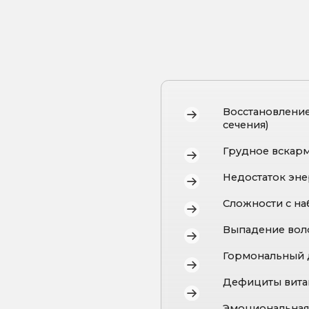
Сложности с набором или сн
Выпадение волос, ломкость н
Гормональный дисбаланс
Дефициты витаминов и мик
Эмоциональная нестабильнос