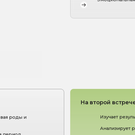
На второй встрече врач:
Изучает результаты анализ
ды и
Анализирует рацион и корр
од
Даёт персональные рекоме
витаминам и микроэлемен
ой
Помогает составить меню, 
при минимуме времени
ьный чек-ап
Отвечает на вопросы о пит
вскармливании, восстановл
ищевого