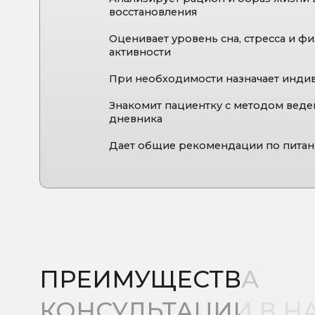
ПРЕИМУЩЕСТВА
КОНСУЛЬТАЦИИ
В
НАШ
В нашей клинике приём ведёт нутрициолог с вы
Это принципиально важно, потому что:
Мы понимаем физиологию восстановления о
Корректно интерпретируем лабораторные п
Работаем в связке с гинекологами, эндокри
Подбираем нутрицевтики строго по анализ
Учитываем особенности грудного вскармлив
индивидуальные риски