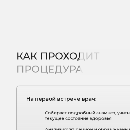
На первой встрече врач:
Собирает подробный анамнез, учитывая ро
текущее состояние здоровья
Анализирует рацион и образ жизни в пери
восстановления
Оценивает уровень сна, стресса и физическ
активности
При необходимости назначает индивидуал
Знакомит пациентку с методом ведения п
дневника
Дает общие рекомендации по питанию