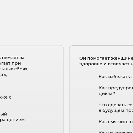
т за
Он помогает женщине сохранить
ри
здоровье и отвечает на вопросы:
боях,
Как избежать гормональног
Как предупредить хроничес
цикла?
Что сделать сейчас, чтобы 
в будущем протекала спок
нием
Как смягчить проявления в
Как не допустить развития 
дефицитов?