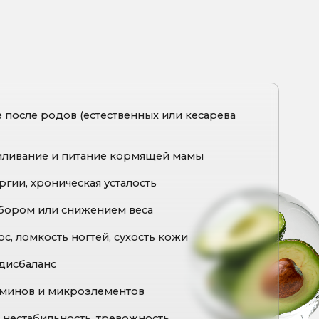
ижением веса
огтей, сухость кожи
роэлементов
ть, тревожность