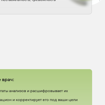
ов и расшифровывает их
ектирует его под ваши цели
ндации по нутрицевтикам,
там
которое удобно готовить даже
ании при грудном
ении энергии и снижении веса