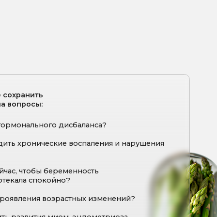
о дисбаланса?
кие воспаления и нарушения
беременность
ойно?
озрастных изменений?
миом, эндометриоза,