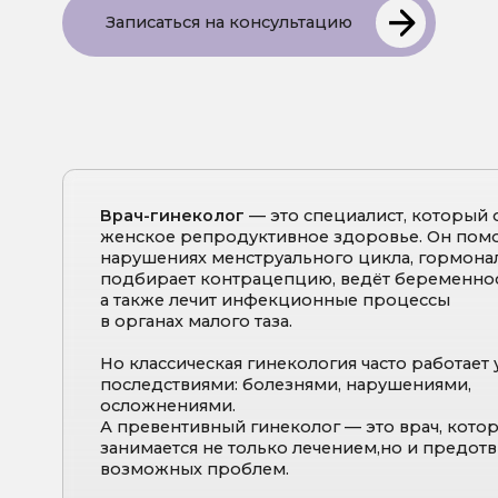
Врач-гинеколог
— это специалист, который отвечае
женское репродуктивное здоровье. Он помогает п
нарушениях менструального цикла, гормональных с
подбирает контрацепцию, ведёт беременность,
а также лечит инфекционные процессы
в органах малого таза.
Но классическая гинекология часто работает уже с
последствиями: болезнями, нарушениями,
осложнениями.
А превентивный гинеколог — это врач, который
занимается не только лечением,но и предотвраще
возможных проблем.