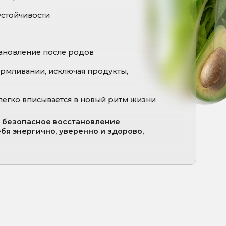
восстановление
, уверенно и здорово,
(естественных или кесарева
итание кормящей мамы
ская усталость