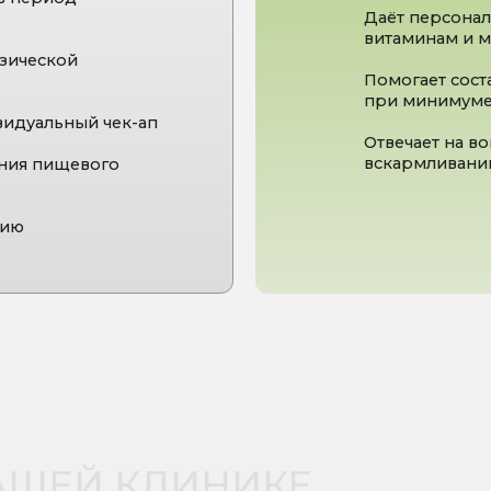
ЕЙ
КЛИНИКЕ
сшим медицинским образованием.
рганизма после родов
оказатели
нологами и терапевтами
ам
ания, гормонального фона и