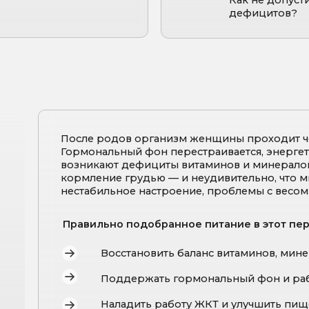
После родов организм женщины проходит через серьёзн
Гормональный фон перестраивается, энергетические ресур
возникают дефициты витаминов и минералов. Добавьте сю
кормление грудью — и неудивительно, что многие мамы о
нестабильное настроение, проблемы с весом и пищеварен
Правильно подобранное питание в
этот период помогает
Восстановить баланс витаминов, минералов и мик
Поддержать гормональный фон и работу щитовид
Наладить работу ЖКТ и улучшить пищеварение
Повысить уровень энергии и стрессоустойчивости
Безопасно скорректировать вес
Укрепить иммунитет и ускорить восстановление п
Подобрать питание при грудном вскармливании, и
вызывающие колики у малыша
Составить рацион, который удобен и легко вписыв