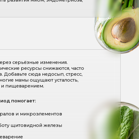
ые изменения.
сы снижаются, часто
да недосып, стресс,
щущают усталость,
ием.
:
роэлементов
ной железы
осле родов
сключая продукты,
ается в новый ритм жизни