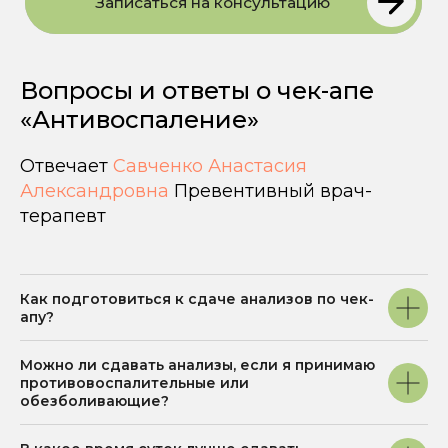
Вопросы и ответы о чек-апе
«Антивоспаление»
Отвечает
Савченко Анастасия
Александровна
Превентивный врач-
терапевт
ИНФОРМАЦИЯ
ДЛЯ ПАЦИЕНТА
ООО "НУТРИЭРА"
Главная
ИНН: 5507302336
О клинике
ОГРН: 1255500003681
Как подготовиться к сдаче анализов по чек-
Лицензия
Услуги
апу?
Л041-01165-55/02798938
Специалисты
Биохакинг
Можно ли сдавать анализы, если я принимаю
Юридический адрес
644074, Омская
противовоспалительные или
Прайс
область, г. Омск,
обезболивающие?
Акции и скидки
ул. 70 Лет Октября, д.
3/3, помещ. 3п
Информация