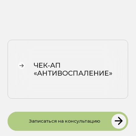
ЧЕК-АП
«АНТИВОСПАЛЕНИЕ»
Записаться на консультацию
Состав чек-апа
Общий анализ крови (ОАК)
С-реактивный белок (СРБ)
Ревматоидный фактор
Ферритин
Общий белок
АЛТ
АСТ