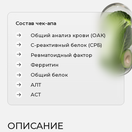
ОПИСАНИЕ
Чек-ап «Антивоспаление»
создан для
тех, кто хочет выявить скрытые
воспалительные процессы в
организме на ранних стадиях.
Хроническое воспаление может
протекать бессимптомно, но при этом
запускать цепочку изменений,
влияющих на сердце, сосуды, суставы,
обмен веществ и общее
самочувствие. Комплекс анализов
помогает определить наличие
воспаления, понять его возможные
причины и оценить общее состояние
организма.