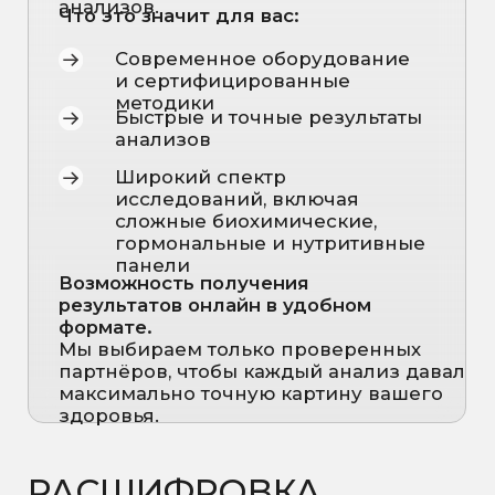
воспалением
Индивидуальные рекомендации
по питанию, образу жизни и
нутриентам
Выявление скрытых факторов
,
повышающих риски
Персональный план
снижения
хронического воспаления
Записаться на чек-ап
ПРАЙС
Базовая панель
Стоимость от:
2 010 ₽
*Стоимость анализов рассчитывается по прайсу