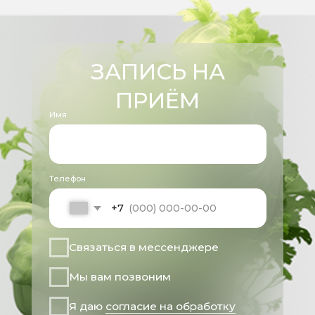
ДОКУМЕНТЫ
Условия обработки пользовательских
данных
Политика в отношении обработки
персональных данных
Согласие на обработку персональных
данных
Дата государственной
регистрации 25.03.2025
Генеральный директор
Кушнарева Татьяна Викторовна
Имеются противопоказания, необходима
консультация специалиста
Все права защищены 2025