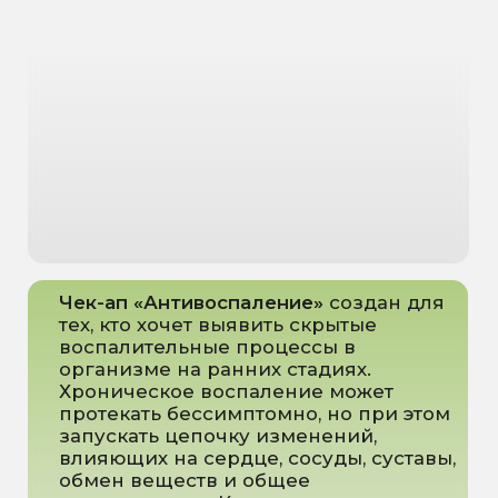
ПОКАЗАНИЯ
К
ЧЕК-АПУ
Хроническая усталость и
упадок сил
Боли в суставах или мышцах
Подозрение на
аутоиммунные процессы
Повышенная температура
неясного происхождения
Избыточный вес и
нарушение обмена веществ
Контроль состояния после
перенесённых заболеваний