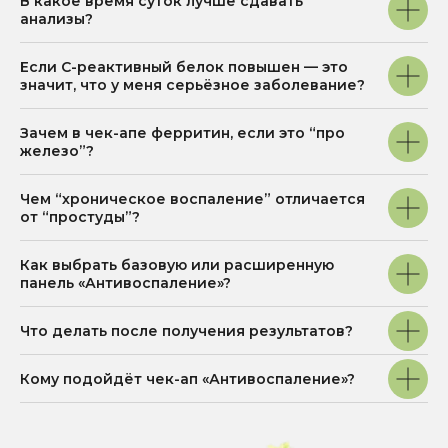
В какое время суток лучше сдавать
Лабораторные
Карта
анализы?
исследования
сайта
Отзывы пациентов
Если С-реактивный белок повышен — это
значит, что у меня серьёзное заболевание?
Мы на 2GIS
Зачем в чек-апе ферритин, если это “про
железо”?
Мы на Яндекс Карты
Чем “хроническое воспаление” отличается
КОНТАКТЫ
от “простуды”?
nutriera.clinic@yandex.ru
Как выбрать базовую или расширенную
+7 (3812) 37-84-20
панель «Антивоспаление»?
Написать в Telegram
Что делать после получения результатов?
Написать в WhatsApp
Написать в MAX
Кому подойдёт чек-ап «Антивоспаление»?
Стать частью команды
Соц. сети: