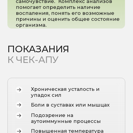
Мы официальные партнеры
лаборатории KDL
Наша клиника сотрудничает с KDL —
одной из крупнейших и самых
надёжных лабораторий страны. Это
гарантирует точность, надёжность и
своевременность всех ваших
анализов.
Что это значит для вас:
Современное оборудование
и сертифицированные
методики
Быстрые и точные результаты
анализов
Широкий спектр
исследований, включая
сложные биохимические,
гормональные и нутритивные
панели
Возможность получения
результатов онлайн в удобном
формате.
Мы выбираем только проверенных
партнёров, чтобы каждый анализ давал
максимально точную картину вашего
здоровья.
РАСШИФРОВКА