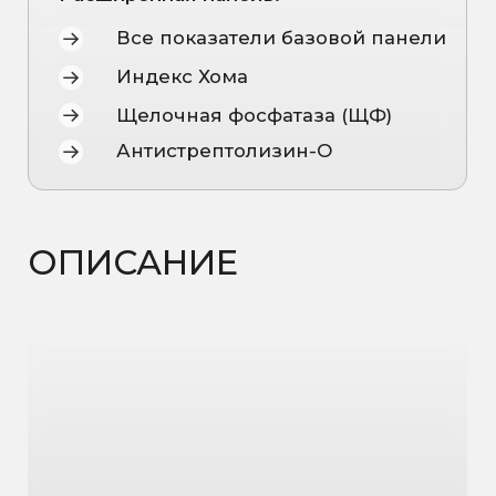
разным причинам —
воспалительные процессы,
нарушения обмена веществ,
дефицит витаминов и минералов
или скрытые инфекции. Чек-ап «Боль
в суставах» помогает выявить
возможные причины дискомфорта,
оценить состояние соединительной
ткани и суставов, а также понять,
какие внутренние процессы
организма влияют на здоровье
костно-мышечной системы.
ПОКАЗАНИЯ
К
ЧЕК-АПУ
Боли в суставах, отёки,
скованность по утрам
Частые вывихи или травмы
Наследственная
предрасположенность к
артриту или подагре
Усталость и слабость
мышц