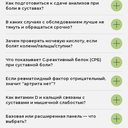
Как подготовиться к сдаче анализов при
боли в суставах?
Мы на 2GIS
В каких случаях с обследованием лучше не
тянуть и обращаться срочно?
Мы на Яндекс Карты
Зачем проверять мочевую кислоту, если
КОНТАКТЫ
болят колени/пальцы/ступни?
nutriera.clinic@yandex.ru
+7 (3812) 37-84-20
Что показывает С‑реактивный белок (СРБ)
при суставной боли?
Написать в Telegram
Если ревматоидный фактор отрицательный,
Написать в WhatsApp
значит “артрита нет”?
Написать в MAX
Как витамин D и кальций связаны с
Стать частью команды
суставами и мышечной слабостью?
Соц. сети:
Базовая или расширенная панель — что
выбрать?