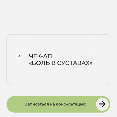
ЧЕК-АП
«БОЛЬ В СУСТАВАХ»
Записаться на консультацию
Базовая панель:
Общий анализ крови (ОАК)
Мочевая кислота
С-реактивный белок
Ревматоидный фактор
Витамин D
Кальций ионизированный
АЛТ
АСТ