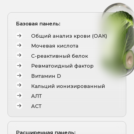
Расширенная панель:
Все показатели базовой панели
Индекс Хома
Щелочная фосфатаза (ЩФ)
Антистрептолизин-О
ОПИСАНИЕ
Боль в суставах
может возникать по