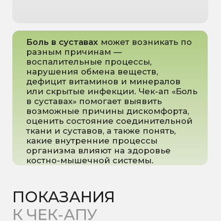
Нарушения минерального
обмена
Воспалительные
процессы в организме
Мы официальные партнеры
лаборатории KDL
Наша клиника сотрудничает с KDL —
одной из крупнейших и самых
надёжных лабораторий страны. Это
гарантирует точность, надёжность и
своевременность всех ваших
анализов.
Что это значит для вас:
Современное оборудование
и сертифицированные
методики
Быстрые и точные результаты
анализов
Широкий спектр
исследований, включая
сложные биохимические,
гормональные и нутритивные