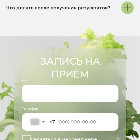
Что делать после получения результатов?
ДОКУМЕНТЫ
Условия обработки пользовательских
данных
Политика в отношении обработки
персональных данных
Согласие на обработку персональных
данных
Дата государственной
регистрации 25.03.2025
Генеральный директор
Кушнарева Татьяна Викторовна
Имеются противопоказания, необходима
консультация специалиста
Все права защищены 2025