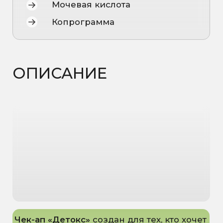
Когда они работают на пределе,
появляются усталость, проблемы с
кожей, тяжесть после еды, отёки и
замедленный обмен веществ.
Комплекс анализов помогает оценить
состояние детоксикационных систем,
выявить скрытые перегрузки,
воспаления и дефициты, а также понять,
как улучшить работу печени, почек и
кишечника, чтобы восстановить энергию
и самочувствие.
ПОКАЗАНИЯ
К
ЧЕК-АПУ
Усталость и снижение энергии
Тяжесть и дискомфорт после
еды
Набор веса или отёки
Проблемы с кожей
Употребление алкоголя или
лекарств
Частые воспаления