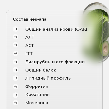
Креатинин
Мочевина
Мочевая кислота
Копрограмма
ОПИСАНИЕ
Чек-ап «Детокс»
создан для тех, кто хочет
проверить, как справляются печень,
почки и ЖКТ с нагрузкой токсинов и
продуктами обмена. Эти органы —
главные фильтры нашего организма.