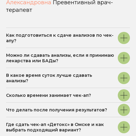
Александровна
Превентивный врач-
Специалисты
терапевт
Биохакинг
Юридический адрес
644074, Омская
Прайс
область, г. Омск,
Акции и скидки
ул. 70 Лет Октября, д.
3/3, помещ. 3п
Информация
Как подготовиться к сдаче анализов по чек-
Лабораторные
Карта
апу?
исследования
сайта
Отзывы пациентов
Можно ли сдавать анализы, если я принимаю
лекарства или БАДы?
Мы на 2GIS
В какое время суток лучше сдавать
анализы?
Мы на Яндекс Карты
Сколько времени занимает чек-ап?
КОНТАКТЫ
nutriera.clinic@yandex.ru
Что делать после получения результатов?
+7 (3812) 37-84-20
Где сдать чек-ап «Детокс» в Омске и как
Написать в Telegram
выбрать подходящий вариант?