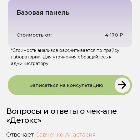
ИНФОРМАЦИЯ
ДЛЯ ПАЦИЕНТА
Вопросы и ответы о чек-апе
«Детокс»
ООО "НУТРИЭРА"
Главная
ИНН: 5507302336
О клинике
ОГРН: 1255500003681
Лицензия
Отвечает
Савченко Анастасия
Услуги
Л041-01165-55/02798938