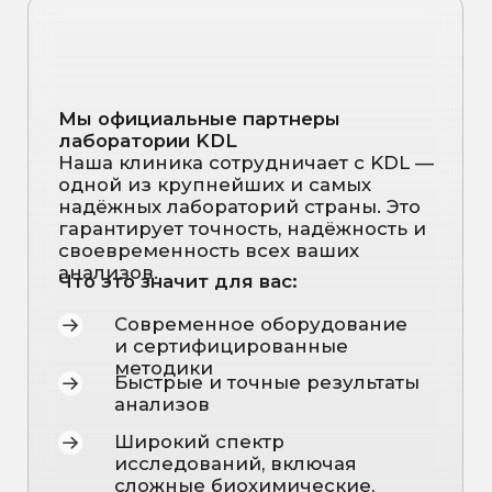
Что включает
расшифровка анализов:
Оценку состояния
печени, почек,
ЖКТ и обменных процессов
Выявление скрытых перегрузок
и воспалений
Анализ влияния образа жизни
и
питания на работу детокс-систем
Индивидуальные рекомендации
по питанию, нутриентам и образу
жизни
Персональный план
восстановления и поддержки
Записаться на чек-ап