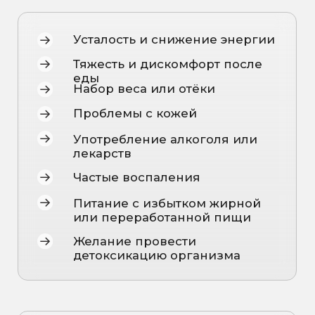
гормональные и нутритивные
панели
Возможность получения
результатов онлайн в удобном
формате.
Мы выбираем только проверенных
партнёров, чтобы каждый анализ давал
максимально точную картину вашего
здоровья.
РАСШИФРОВКА
РЕЗУЛЬТАТОВ
Мы не только проводим лабораторные
исследования, но и предоставляем
полную расшифровку по результатам
Ваших анализов.
Получить подробный
разбор можно на консультации
превентивного врача.