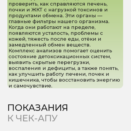
Питание с избытком жирной
или переработанной пищи
Желание провести
детоксикацию организма
Мы официальные партнеры
лаборатории KDL
Наша клиника сотрудничает с KDL —
одной из крупнейших и самых
надёжных лабораторий страны. Это
гарантирует точность, надёжность и
своевременность всех ваших
анализов.
Что это значит для вас:
Современное оборудование
и сертифицированные
методики
Быстрые и точные результаты
анализов
Широкий спектр
исследований, включая
сложные биохимические,