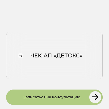
ЧЕК-АП «ДЕТОКС»
Записаться на консультацию
Состав чек-апа
Общий анализ крови (ОАК)
АЛТ
АСТ
ГГТ
Билирубин и его фракции
Общий белок
Липидный профиль
Ферритин