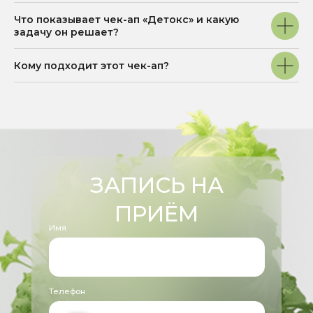
Написать в WhatsApp
Что показывает чек-ап «Детокс» и какую
Написать в MAX
задачу он решает?
Стать частью команды
Кому подходит этот чек-ап?
Соц. сети:
ДОКУМЕНТЫ
Условия обработки пользовательских
данных
Политика в отношении обработки
персональных данных
Согласие на обработку персональных
данных
Дата государственной
регистрации 25.03.2025