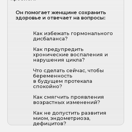
Консультация врача-
урогинеколога
По ярко-выраженному ПМС
По планированию
беременности
По восстановлению после
родов
По гормональному балансу
По нерегулярному циклу
По болезненным
менструациям
По поликистозу яичников (СПКЯ)
По восстановлению либидо
По перименопаузе
По подбору контрацепции
По интимному здоровье