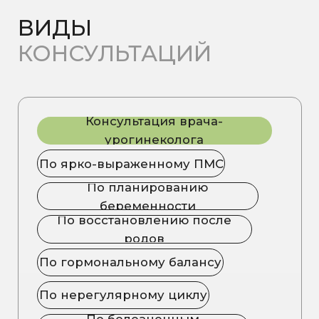
По лечению миомы
По укреплению мышц тазового
дна
По сексуальному здоровью
Записаться на консультацию
УЧИТЫВАЕМ
КАЖДЫЙ
НЮАНС