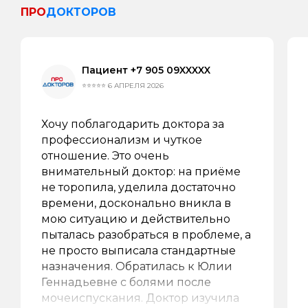
ПРО
ДОКТОРОВ
Политика в отношении обработки
персональных данных
Согласие на обработку персональных
данных
Пациент +7 905 09XXXXX
⭐⭐⭐⭐⭐ 6 АПРЕЛЯ 2026
Дата государственной
регистрации 25.03.2025
Хочу поблагодарить доктора за
Генеральный директор
Кушнарева Татьяна Викторовна
профессионализм и чуткое
отношение. Это очень
Имеются противопоказания, необходима
консультация специалиста
внимательный доктор: на приёме
не торопила, уделила достаточно
Все права защищены 2025
времени, досконально вникла в
мою ситуацию и действительно
пыталась разобраться в проблеме, а
не просто выписала стандартные
назначения. Обратилась к Юлии
Геннадьевне с болями после
мочеиспускания. Доктор изучила