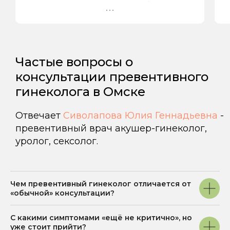
все предоставленные мной
обследования, провела осмотр и
поставила диагноз «синдром
хронической тазовой боли». Я
только начала проходить
Частые вопросы о
назначенное лечение и уже
консультации превентивного
чувствую значительное улучшение.
Очень рада, что попала к такому
гинеколога в Омске
специалисту.
Отвечает
Сиволапова Юлия Геннадьевна
-
превентивный врач акушер-гинеколог,
уролог, сексолог.
Чем превентивный гинеколог отличается от
«обычной» консультации?
С какими симптомами «ещё не критично», но
уже стоит прийти?