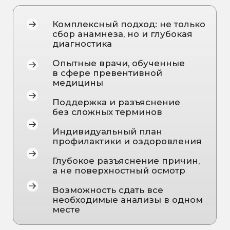
Улучшение
качества
сексуальной жизни
Профилактика
недержания
мочи и опущения органов.
Просто запишитесь на
консультацию — диагностика уже
включена!
Записаться на консультацию
Юлия Сиволапова
Гинеколог-урогинеколог,
сексолог