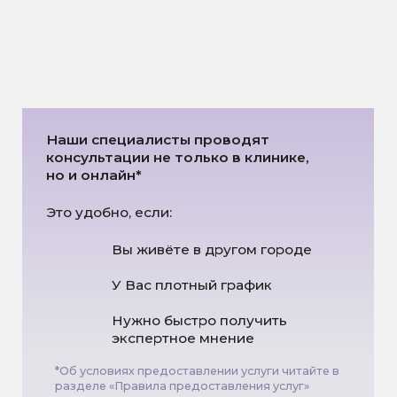
Анализирует образ жизни,
рацион и привычки
Проводит гинекологический
осмотр
Подбирает необходимые
обследования и назначает
индивидуальный чек-ап
На второй встрече врач:
Изучает результаты анализов
и расшифровывает их Вам
Подробно рассказывает о
причине, которая привела к
заболеванию
Составляет индивидуальный
план оздоровления
Отвечает на все вопросы,
связанные с вашим здоровьем