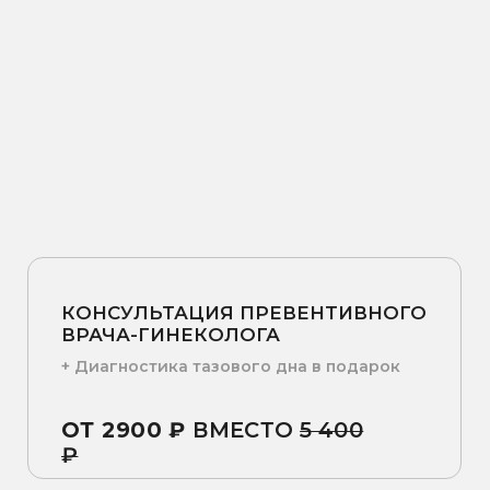
КОНСУЛЬТАЦИЯ ПРЕВЕНТИВНОГО
ВРАЧА-ГИНЕКОЛОГА
+ Диагностика тазового дна в подарок
ОТ 2900 ₽
ВМЕСТО
5 400
₽
Записаться на консультацию
Врач-гинеколог
— это специалист,
который отвечает за женское
репродуктивное здоровье. Он помогает
при нарушениях менструального цикла,
гормональных сбоях, подбирает
контрацепцию, ведёт беременность,
а также лечит инфекционные процессы
в органах малого таза.
Но классическая гинекология часто
работает уже с последствиями:
болезнями, нарушениями,