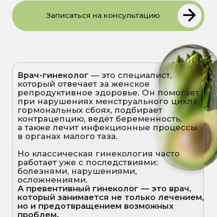
осложнениями.
А превентивный гинеколог — это врач,
который занимается не только лечением,
но и предотвращением возможных
проблем.
Он помогает женщине сохранить
здоровье и отвечает на вопросы:
Как избежать гормонального
дисбаланса?
Как предупредить
хронические воспаления и
нарушения цикла?
Что сделать сейчас, чтобы
беременность
в будущем протекала
спокойно?
Как смягчить проявления
возрастных изменений?
Как не допустить развития
миом, эндометриоза,
дефицитов?
ВИДЫ
КОНСУЛЬТАЦИЙ