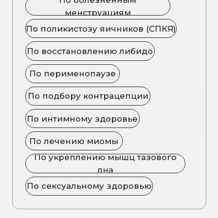
Женская репродуктивная система
напрямую связана с гормонами
,
психоэмоциональным состоянием,
иммунитетом и даже образом жизни.
Иногда симптомы, которые кажутся
«пустяковыми» — нерегулярный
цикл, ПМС, снижение либидо, могут
быть первыми сигналами глубинных
изменений в организме.
А хронические воспаления,
инфекции, миомы, эндометриоз
часто развиваются годами — и их
можно было бы предотвратить, если
вовремя провести диагностику и
коррекцию.