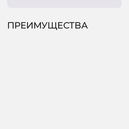
ДИАГНОСТИКА
ТАЗОВОГО
ДНА
В
ПОДАРОК
Проверка
состояния мышц
тазового дна — ключ к
женскому здоровью.