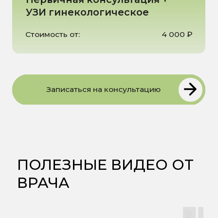
ИНФОРМАЦИЯ
ДЛЯ ПАЦИЕНТА
ООО "НУТРИЭРА"
Главная
ИНН: 5507302336
О клинике
ОГРН: 1255500003681
Лицензия
Услуги
Л041-01165-55/02798938
Специалисты
Биохакинг
Юридический адрес
644074, Омская
Прайс
область, г. Омск,
Акции и скидки
ул. 70 Лет Октября, д.
3/3, помещ. 3п
Информация
Лабораторные
Карта
исследования
сайта
Отзывы пациентов
ПОЛЕЗНЫЕ ВИДЕО ОТ
ВРАЧА
Мы на 2GIS
Мы на Яндекс Карты