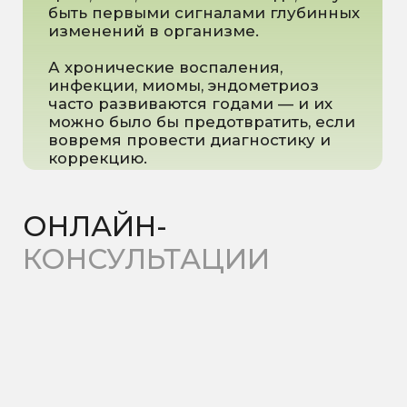
Опытные врачи, обученные
в сфере превентивной
медицины
Поддержка и разъяснение
без сложных терминов
Индивидуальный план
профилактики и оздоровления
Глубокое разъяснение причин,
а не поверхностный осмотр
Возможность сдать все
необходимые анализы в одном
месте
КАК
ПРОХОДИТ
ПРОЦЕДУРА
На первой встрече врач:
Собирает подробный
подробный анамнез