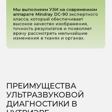
исследования.
Комплексный взгляд
— при
необходимости подключаем
смежных специалистов для
интерпретации результатов и
дальнейших рекомендаций.
ПРИЕМ ВЕДЕТ:
Опыт работы: 10 лет
Опыт работы: 6 лет
Эсливанова Елена
Александровна
Кузьмина Анна
Превентивный врач-
Васильевна
терапевт, нутрициолог,
Врач УЗИ-диагностики
врач-гастроэнтеролог,
врач-УЗИ-диагностики