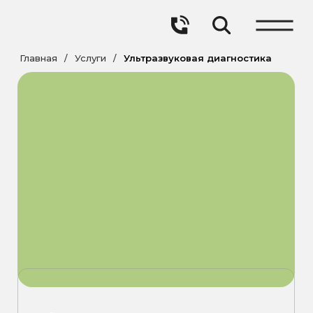
Главная
/
Услуги
/
Ультразвуковая диагностика
УЛЬТРАЗВУКОВАЯ
ДИАГНОСТИКА
АППАРАТ MINDRAY DC-90
Записаться на процедуру