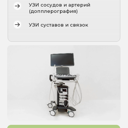
НУТРИЭРЕ
Аппарат экспертного класса
— Mindray DC-90
обеспечивает кристально
чистое изображение и
точность постановки
диагноза.
Ранняя диагностика
—
выявляем отклонения ещё до
появления первых
симптомов.
Максимальный комфорт
—
бережный подход и
внимание к вашему
состоянию во время