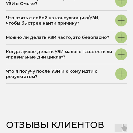
УЗИ в Омске?
ИНФОРМАЦИЯ
Что взять с собой на консультацию/УЗИ,
ДЛЯ ПАЦИЕНТА
чтобы быстрее найти причину?
ООО "НУТРИЭРА"
Главная
ИНН: 5507302336
Можно ли делать УЗИ часто, это безопасно?
О клинике
ОГРН: 1255500003681
Лицензия
Услуги
Л041-01165-55/02798938
Когда лучше делать УЗИ малого таза: есть ли
Специалисты
«правильные дни цикла»?
Биохакинг
Юридический адрес
644074, Омская
Прайс
область, г. Омск,
Что я получу после УЗИ и к кому идти с
Акции и скидки
ул. 70 Лет Октября, д.
результатом?
3/3, помещ. 3п
Информация
Лабораторные
Карта
исследования
сайта
Отзывы пациентов
Мы на 2GIS
ОТЗЫВЫ КЛИЕНТОВ
Мы на Яндекс Карты