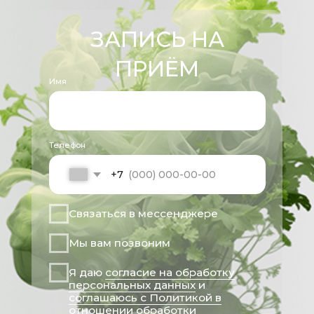
данных
Политика в отношении обработки
персональных данных
Согласие на обработку персональных
данных
Дата государственной
регистрации 25.03.2025
Генеральный директор
Кушнарева Татьяна Викторовна
Имеются противопоказания, необходима
консультация специалиста
Все права защищены 2025