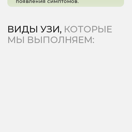
УЗИ малого таза
(трансабдоминальное и
трансвагинальное)
УЗИ молочных желёз
УЗИ щитовидной железы
УЗИ почек и надпочечников
УЗИ мочевого пузыря
УЗИ предстательной железы
(для мужчин)
УЗИ мягких тканей и
лимфатических узлов
УЗИ сосудов и артерий
(допплерография)
УЗИ суставов и связок