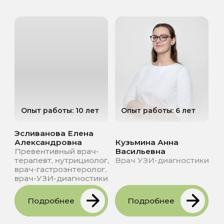
ЗАПИСЬ НА
ПРИЁМ
Имя
Телефон
+7
Связаться в мессенджере
Мы вам позвоним
Я даю
согласие на обработку
персональных данных
и
соглашаюсь с Политикой в
отношении обработки