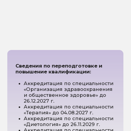
Нарушения дыхания во сне
Храп
Синдром обструктивного
апноэ сна
Остановки дыхания во сне
Пробуждения с чувством
нехватки воздуха или удушья
Утренняя сухость во рту,
головные боли, боль в горле
Повышенное артериальное
давление, связанное с
нарушением сна
Парасомнии — необычное
поведение во снe
Лунатизм
Ночные страхи