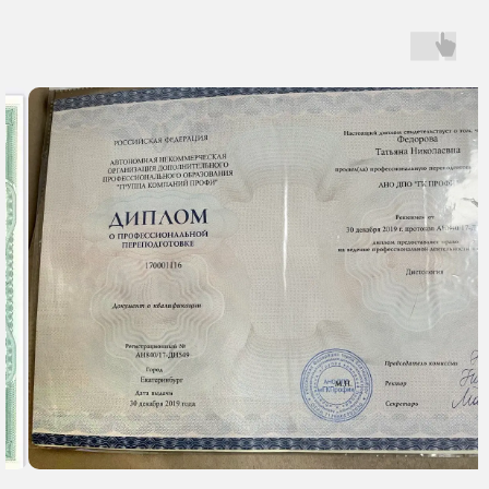
рассказала. Также специалист
назначила дополнительные
обследования, и жена записалась к
доктору повторно. В плане
общения и отношения Татьяна
Николаевна расположила к себе
пациента, супруга чувствовала себя
комфортно. Насколько знаю, визит
состоялся без задержек, внимания
и времени было уделено вполне
достаточно, врач никуда не
торопилась и не отвлекалась. При
необходимости могли бы
посоветовать такого специалиста
другим людям.