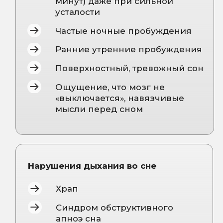
даже после сна
Сбои режима сна и
бодрствования
Нарушения сна при
сменном графике и ночных
сменах
Двигательные нарушения во сне
Синдром беспокойных ног
Периодические движения
конечностями во сне
Ночные судороги и крампи
Пробуждения с чувством
нехватки воздуха или
удушья
Утренняя сухость во рту,
головные боли, боль в горле
Повышенное артериальное
давление, связанное с
нарушением сна