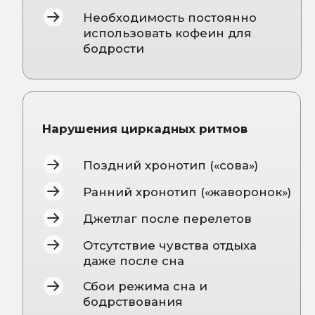
По нарушениям сна при
хронических заболеваниях
По нарушениям сна при
климаксе и постковидном
синдроме
Сопровождение Антибессонница
Дистанционное сопровождение при
хронической бессоннице в течение
шести недель.