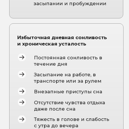
сна
По храпу и апноэ сна
При нарушениях дыхания во
сне
По нарушениям режима и
циркадных ритмов
При джетлаге и сменном
графике работы
При лунатизме, кошмарах и
бруксизме
При синдроме беспокойных
ног
По неврологическим
расстройствам сна
При сонном параличе и
нарколепсии