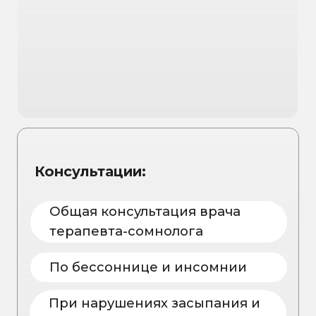
ИНФОРМАЦИЯ
ДЛЯ ПАЦИЕНТА
ООО "НУТРИЭРА"
Главная
ИНН: 5507302336
О клинике
ОГРН: 1255500003681
Лицензия
Услуги
Л041-01165-55/02798938
Специалисты
Биохакинг
Юридический адрес
644074, Омская
Прайс
область, г. Омск,
Акции и скидки
ул. 70 Лет Октября, д.