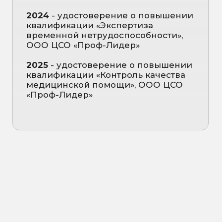
Бессонница и инсомния
Трудности с засыпанием и
поддержанием сна
Долгое засыпание (более 30
минут) даже при сильной
усталости
Частые ночные пробуждения
Ранние утренние пробуждения
Поверхностный, тревожный сон
Ощущение, что мозг не
«выключается», навязчивые
мысли перед сном