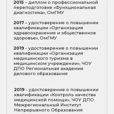
2021
- удостоверение о повышении
квалификации «Аспекты
гериатрического лечения - органы
дыхания», ЧУ ДПО "Центр развития
профессиональных квалификаций
"НОЭС"
2021
- удостоверение о повышении
квалификации «Организация
питания пациентов в лечебно-
профилактических учреждениях»,
НОЧУ ДПО учебно-информационный
центр "КОМПиЯ"
2022
– диплом о профессиональной
переподготовке «Терапия», ОмГМУ
2022
- удостоверение о повышении
квалификации «Комплексный подход
к профилактике ИСМП в лечебно-
профилактических организациях»,
НОЧУ ДПО УИЦ "КОМПиЯ"
2023
- удостоверение о повышении
квалификации «Холтеровское
мониторирование ЭКГ», АНО ДПО
«ДВИПРАЗ»
2023
- удостоверение о повышении
квалификации «Клиническая