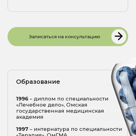
государственная медицинская
академия
1997
– интернатура по специальности
«Терапия», ОмГМА
1998
– свидетельство о повышении
квалификации «Терапия с основами
реабилитологии», СПИУВЭк
2007
– диплом о профессиональной
переподготовке «Организация
здравоохранения и общественное
здоровье», ОмГМА
2012
– удостоверение о повышении
квалификации «Диагностика и
лечение храпа, апноэ сна и
соннозависимой дыхательной
недостаточности», ФГБУ "Учебно-
научный медицинский центр" УД
Президента РФ
2014
- удостоверение о повышении
квалификации «Медицинская
реабилитация», ОмГМА
2015
– диплом о профессиональной
переподготовке «Функциональная
диагностика», ОмГМУ
2017
– удостоверение о повышении