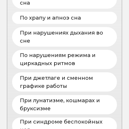
3/3, помещ. 3п
Информация
Лабораторные
Карта
исследования
сайта
Отзывы пациентов
Мы на 2GIS
Мы на Яндекс Карты
КОНТАКТЫ
nutriera.clinic@yandex.ru
+7 (3812) 37-84-20
Написать в Telegram
Написать в WhatsApp
Написать в MAX
Стать частью команды