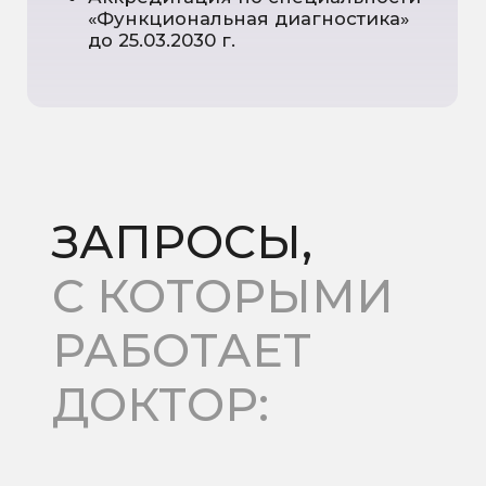
Кошмары
Скрежет зубами во сне
(бруксизм)
Разговоры, движения руками
и ногами во сне
Неврологические расстройства сна
Нарколепсия
Катаплексия
Сонный паралич
Гипнагогические
галлюцинации при
засыпании и пробуждении
Избыточная дневная сонливость
и хроническая усталость