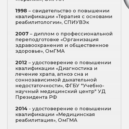
квалификации «Организация
здравоохранения и общественное
здоровье», ОмГМУ
2019
- удостоверение о повышении
квалификации «Организация
медицинского туризма в
медицинском учреждении», ЧОУ
ДПО Региональная академия
делового образования
2019
- удостоверение о повышении
квалификации «Контроль качества
медицинской помощи», ЧОУ ДПО
Межрегиональный Институт
Непрерывного Образования
2019
- удостоверение о повышении
квалификации «Экспертиза
временной нетрудоспособности»,
ФГБОУ ВО «Омский
государственный медицинский
университет» МЗ РФ
2019
- удостоверение о повышении
квалификации «Теория и практика
полисомнографии», ФГБУ "Научно-
клинический центр
оториноларингологии Федерального
медико-биологического агентства"