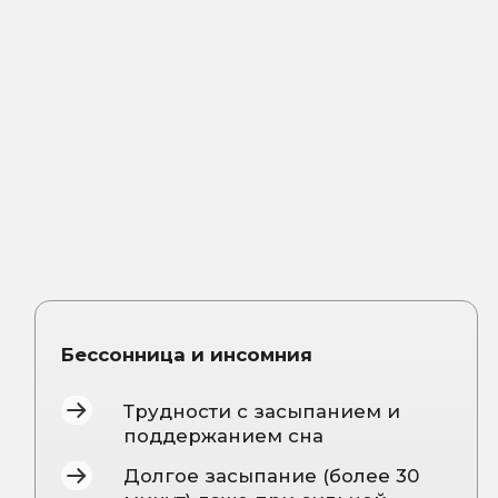
Постоянная сонливость в
течение дня
Засыпание на работе, в
транспорте или за рулем
Внезапные приступы сна
Отсутствие чувства отдыха
даже после сна
Тяжесть в голове и слабость
с утра до вечера
Необходимость постоянно
использовать кофеин для
бодрости
Нарушения циркадных ритмов
Поздний хронотип («сова»)
Ранний хронотип («жаворонок»)
Джетлаг после перелетов
Отсутствие чувства отдыха