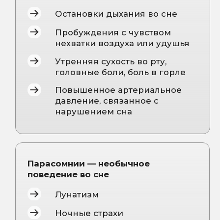
Нарушения сна при
хронических состояниях
Бессонница при климаксе
Нарушения сна при
фибромиалгии
Сон при COVID-19 и
постковидном синдроме
Нарушения сна на фоне
приема лекарств
(антидепрессанты,
гормоны, бета-блокаторы,
стимуляторы и др.)
ВИДЫ
УСЛУГ