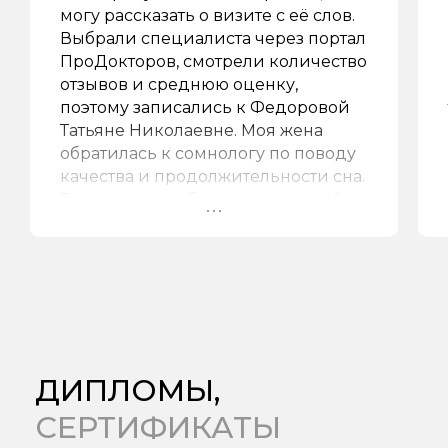
могу рассказать о визите с её слов.
Выбрали специалиста через портал
ПроДокторов, смотрели количество
отзывов и среднюю оценку,
поэтому записались к Федоровой
Татьяне Николаевне. Моя жена
обратилась к сомнологу по поводу
качества и продолжительности сна.
Точно не знаю, были ли в данный
момент получены рекомендации и
назначения по лечению.
Понравилось
Со слов супруги, ей всё
понравилось. Приём проходил в
формате беседы, также были
ДИПЛОМЫ,
проведены тесты. По итогу врач
проконсультировала её по
СЕРТИФИКАТЫ
результатам, всё объяснила и