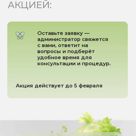
Соц. сети:
ДОКУМЕНТЫ
Условия обработки пользовательских
данных
Политика в отношении обработки
персональных данных
Согласие на обработку персональных
данных
Дата государственной
регистрации 25.03.2025
Генеральный директор
Кушнарева Татьяна Викторовна
Имеются противопоказания, необходима
консультация специалиста