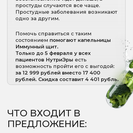
Курс из пяти капельниц
«Иммунный щит»
Консультация врача-
терапевта перед
выполнением первой
капельницы
Помогает снизить риск простуды или
поддерживать иммунитет в сезон
повышенной заболеваемости.
«Иммунный щит»
— это курс
витаминных капельниц,
направленный на поддержку
иммунной системы в период
повышенной вирусной нагрузки.