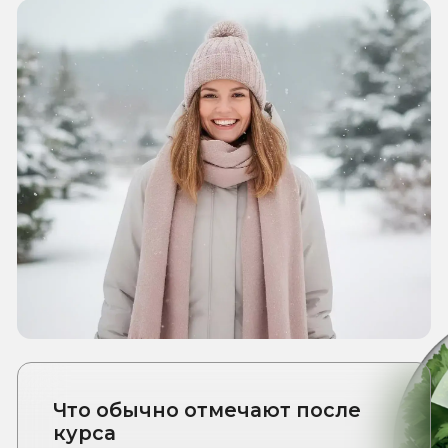
АКЦИЕЙ:
Оставьте заявку —
администратор свяжется
с вами, ответит на
вопросы и подберёт
удобное время для
консультации и процедур.
Акция действует до 5 февраля
ЗАПИСЬ НА
ПРИЁМ
Имя