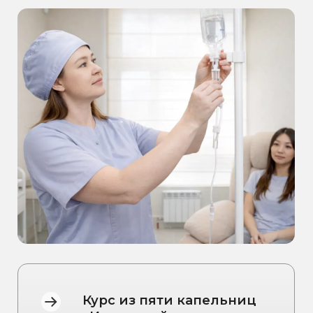
Во время капельницы витамины и
микроэлементы поступают
непосредственно в кровь, поэтому:
они быстрее усваиваются, чем в
таблетированной форме
не зависят от работы желудочно-
кишечного тракта
дают более выраженный эффект
Подробнее про капельницу
КОМУ
МОЖЕТ
ПОДОЙТИ
КУРС: