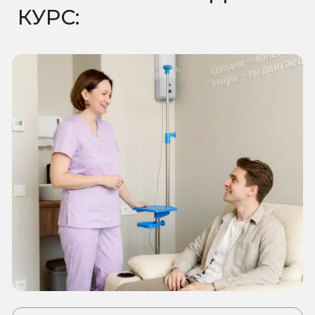
самочувствия
большей устойчивости к
сезонным заболеваниям
снижении ощущения
постоянной усталости
более быстром восстановлении
Перед началом курса проводится
консультация терапевта.