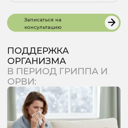
Сейчас период гриппа и ОРВИ. В это
время даже у людей без хронических
заболеваний иммунная система
работает с повышенной нагрузкой.
Недосып, стресс, холод, дефициты
витаминов — всё это снижает
способность организма быстро и
эффективно реагировать на вирусы.
В результате в какой-то момент
иммунитет перестает снижаться: сил
становится все меньше,
восстановление идёт дольше, а
простуды случаются все чаще.
Простудные заболевания возникают
одно за другим.