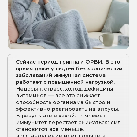
Помочь справиться с таким
состоянием
помогают капельницы
Иммунный щит.
Только до 5 февраля у всех
пациентов НутриЭры
есть
возможность пройти его с выгодой:
за 12 999 рублей вместо 17 400
рублей. Скидка составит 4 401 рубль.
ЧТО
ВХОДИТ
В
ПРЕДЛОЖЕНИЕ: