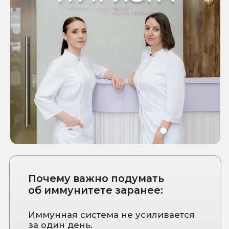
ИНФОРМАЦИЯ
ДЛЯ ПАЦИЕНТА
ООО "НУТРИЭРА"
Главная
ИНН: 5507302336
О клинике
ОГРН: 1255500003681
Лицензия
Услуги
Л041-01165-55/02798938
Специалисты
Биохакинг
Юридический адрес
644074, Омская
Прайс
область, г. Омск,
Акции и скидки
ул. 70 Лет Октября, д.
3/3, помещ. 3п
Информация