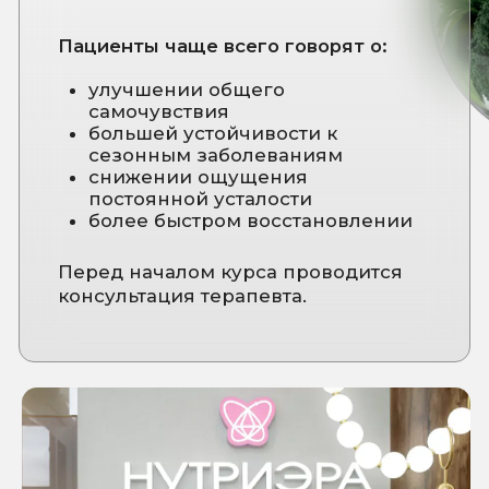
Телефон
+7
Связаться в мессенджере
Мы вам позвоним
Я даю
согласие на обработку
персональных данных
и
соглашаюсь с Политикой в
отношении обработки
персональных данных
Записаться